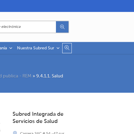
anía
Nuestra Subred Sur
ud publica - REM
»
9.4.1.1. Salud
Subred Integrada de
Servicios de Salud
4
Carrera 24C # 54 -47 sur