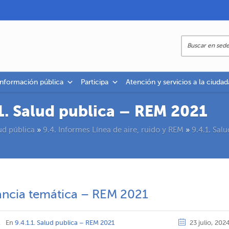
información pública
Participa
Atención y servicios a la ciudad
.1. Salud publica – REM 2021
ud pública
»
9.4. Informes Línea de aire, ruido y REM
»
9.4.1. Sal
lancia temática – REM 2021
z
En
9.4.1.1. Salud publica – REM 2021
23 julio, 202