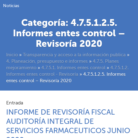
Noticias
Categoría:
4.7.5.1.2.5.
Informes entes control –
Revisoría 2020
Inicio
»
Transparencia y acceso a la información publica
»
4. Planeación, presupuesto e informes
»
4.7.5. Planes
mejoramiento
»
4.7.5.1. Informes entes control
»
4.7.5.1.2.
Informes entes control - Revisoría
»
4.7.5.1.2.5. Informes
entes control – Revisoría 2020
Entrada
INFORME DE REVISORÍA FISCAL
AUDITORÍA INTEGRAL DE
SERVICIOS FARMACEUTICOS JUNIO