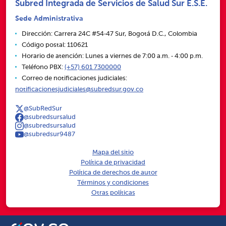
Subred Integrada de Servicios de Salud Sur E.S.E.
Sede Administrativa
Dirección: Carrera 24C #54‑47 Sur, Bogotá D.C., Colombia
Código postal: 110621
Horario de atención: Lunes a viernes de 7:00 a.m. ‑ 4:00 p.m.
Teléfono PBX:
(+57) 601 7300000
Correo de notificaciones judiciales:
notificacionesjudiciales@subredsur.gov.co
@SubRedSur
@subredsursalud
@subredsursalud
@subredsur9487
Mapa del sitio
Política de privacidad
Política de derechos de autor
Términos y condiciones
Otras políticas