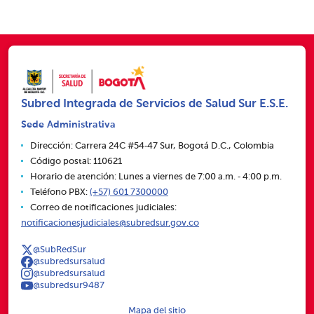
Subred Integrada de Servicios de Salud Sur E.S.E.
Sede Administrativa
Dirección: Carrera 24C #54‑47 Sur, Bogotá D.C., Colombia
Código postal: 110621
Horario de atención: Lunes a viernes de 7:00 a.m. ‑ 4:00 p.m.
Teléfono PBX:
(+57) 601 7300000
Correo de notificaciones judiciales:
notificacionesjudiciales@subredsur.gov.co
@SubRedSur
@subredsursalud
@subredsursalud
@subredsur9487
Mapa del sitio