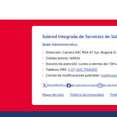
Subred Integrada de Servicios de Sal
Sede Administrativa
Dirección: Carrera 24C #54‑47 Sur, Bogotá D
Código postal: 110621
Horario de atención: Lunes a viernes de 7:00 a
Teléfono PBX:
(+57) 601 7300000
Correo de notificaciones judiciales:
notificac
@SubRedSur
@subredsursalud
@subreds
Mapa del sitio
Política de privacidad
Polí