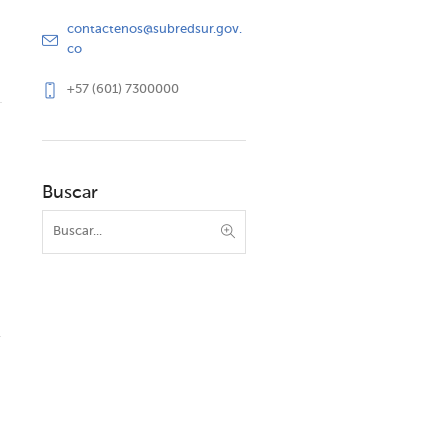
contactenos@subredsur.gov.
co
+57 (601) 7300000
Buscar