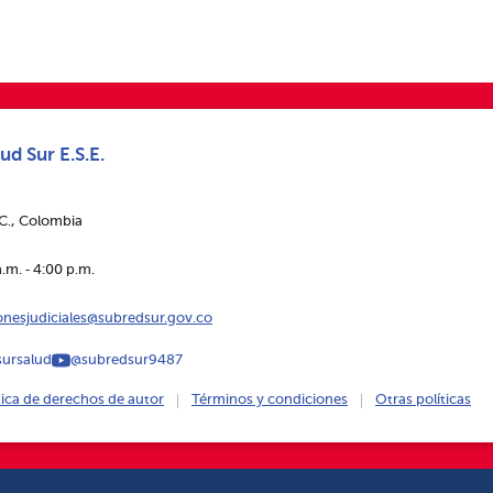
ud Sur E.S.E.
.C., Colombia
.m. ‑ 4:00 p.m.
ionesjudiciales@subredsur.gov.co
ursalud
@subredsur9487
tica de derechos de autor
Términos y condiciones
Otras políticas