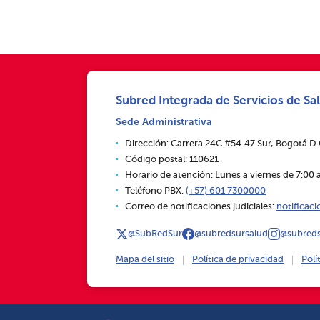
Subred Integrada de Servicios de Sal
Sede Administrativa
Dirección: Carrera 24C #54‑47 Sur, Bogotá D
Código postal: 110621
Horario de atención: Lunes a viernes de 7:00 a
Teléfono PBX:
(+57) 601 7300000
Correo de notificaciones judiciales:
notificac
@SubRedSur
@subredsursalud
@subreds
Mapa del sitio
Política de privacidad
Polí