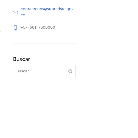
contactenos@subredsur.gov.
co
+57 (601) 7300000
Buscar