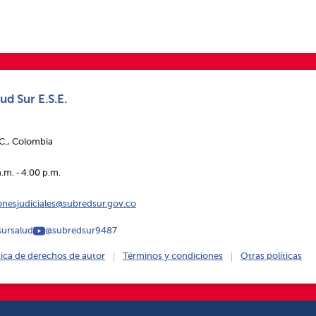
ud Sur E.S.E.
.C., Colombia
.m. ‑ 4:00 p.m.
ionesjudiciales@subredsur.gov.co
ursalud
@subredsur9487
tica de derechos de autor
Términos y condiciones
Otras políticas