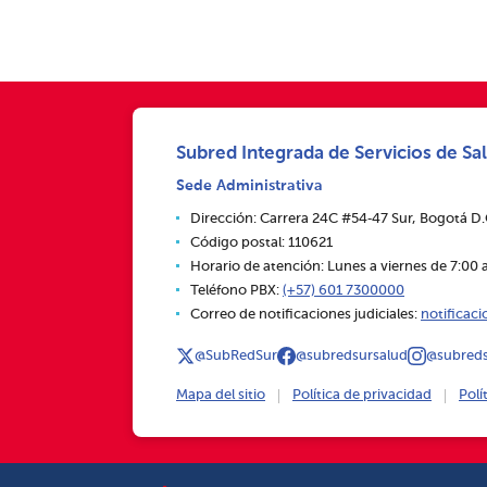
Subred Integrada de Servicios de Sal
Sede Administrativa
Dirección: Carrera 24C #54‑47 Sur, Bogotá D
Código postal: 110621
Horario de atención: Lunes a viernes de 7:00 a
Teléfono PBX:
(+57) 601 7300000
Correo de notificaciones judiciales:
notificac
@SubRedSur
@subredsursalud
@subreds
Mapa del sitio
Política de privacidad
Polí