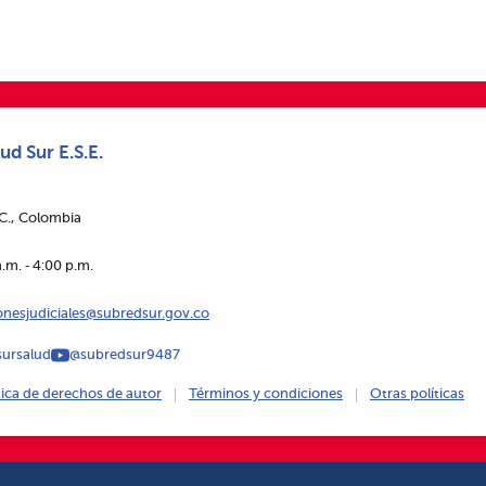
ud Sur E.S.E.
.C., Colombia
.m. ‑ 4:00 p.m.
ionesjudiciales@subredsur.gov.co
ursalud
@subredsur9487
tica de derechos de autor
Términos y condiciones
Otras políticas