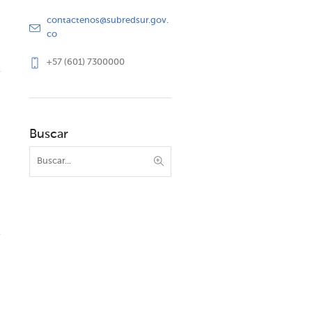
contactenos@subredsur.gov.
co
+57 (601) 7300000
Buscar