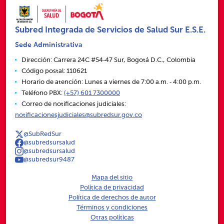
Subred Integrada de Servicios de Salud Sur E.S.E.
Sede Administrativa
Dirección: Carrera 24C #54‑47 Sur, Bogotá D.C., Colombia
Código postal: 110621
Horario de atención: Lunes a viernes de 7:00 a.m. ‑ 4:00 p.m.
Teléfono PBX:
(+57) 601 7300000
Correo de notificaciones judiciales:
notificacionesjudiciales@subredsur.gov.co
@SubRedSur
@subredsursalud
@subredsursalud
@subredsur9487
Mapa del sitio
Política de privacidad
Política de derechos de autor
Términos y condiciones
Otras políticas