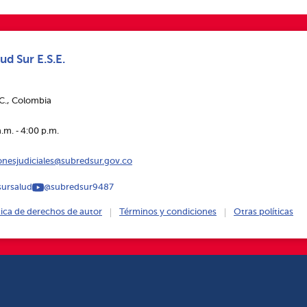
ud Sur E.S.E.
.C., Colombia
.m. ‑ 4:00 p.m.
ionesjudiciales@subredsur.gov.co
ursalud
@subredsur9487
tica de derechos de autor
Términos y condiciones
Otras políticas