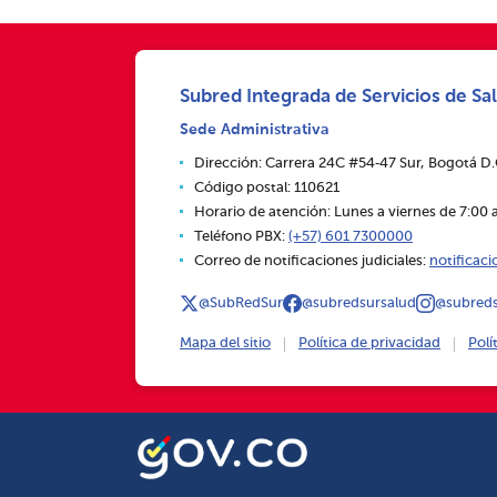
Subred Integrada de Servicios de Sal
Sede Administrativa
Dirección: Carrera 24C #54‑47 Sur, Bogotá D
Código postal: 110621
Horario de atención: Lunes a viernes de 7:00 a
Teléfono PBX:
(+57) 601 7300000
Correo de notificaciones judiciales:
notificac
@SubRedSur
@subredsursalud
@subreds
Mapa del sitio
Política de privacidad
Polí