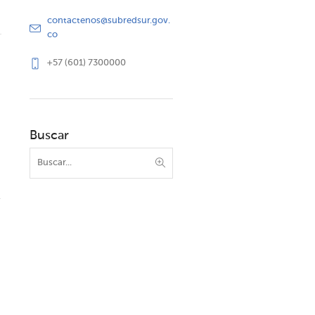
contactenos@subredsur.gov.
co
+57 (601) 7300000
Buscar