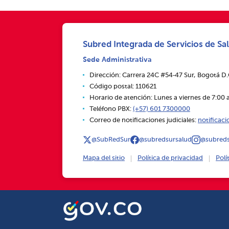
Subred Integrada de Servicios de Sal
Sede Administrativa
Dirección: Carrera 24C #54‑47 Sur, Bogotá D
Código postal: 110621
Horario de atención: Lunes a viernes de 7:00 a
Teléfono PBX:
(+57) 601 7300000
Correo de notificaciones judiciales:
notificac
@SubRedSur
@subredsursalud
@subreds
Mapa del sitio
Política de privacidad
Polí