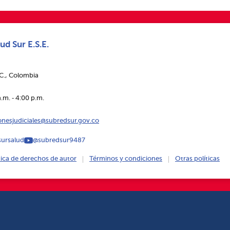
ud Sur E.S.E.
.C., Colombia
.m. ‑ 4:00 p.m.
ionesjudiciales@subredsur.gov.co
ursalud
@subredsur9487
tica de derechos de autor
Términos y condiciones
Otras políticas