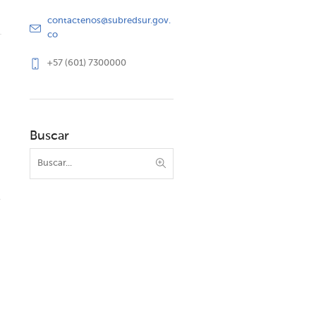
contactenos@subredsur.gov.
co
+57 (601) 7300000
Buscar