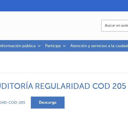
información pública
Participa
Atención y servicios a la ciudad
UDITORÍA REGULARIDAD COD 205
Descarga
IDAD-COD-205