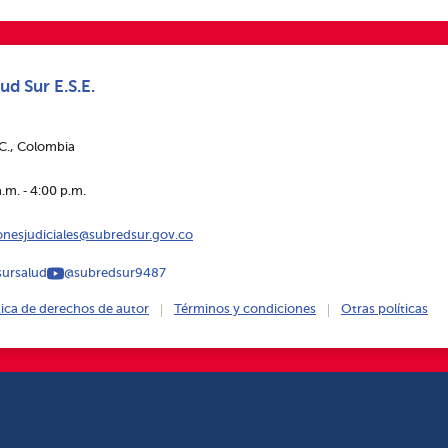
ud Sur E.S.E.
.C., Colombia
.m. ‑ 4:00 p.m.
ionesjudiciales@subredsur.gov.co
ursalud
@subredsur9487
tica de derechos de autor
Términos y condiciones
Otras políticas