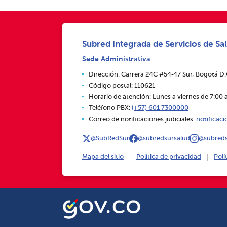
Subred Integrada de Servicios de Sal
Sede Administrativa
Dirección: Carrera 24C #54‑47 Sur, Bogotá D
Código postal: 110621
Horario de atención: Lunes a viernes de 7:00 a
Teléfono PBX:
(+57) 601 7300000
Correo de notificaciones judiciales:
notificac
@SubRedSur
@subredsursalud
@subreds
Mapa del sitio
Política de privacidad
Polí