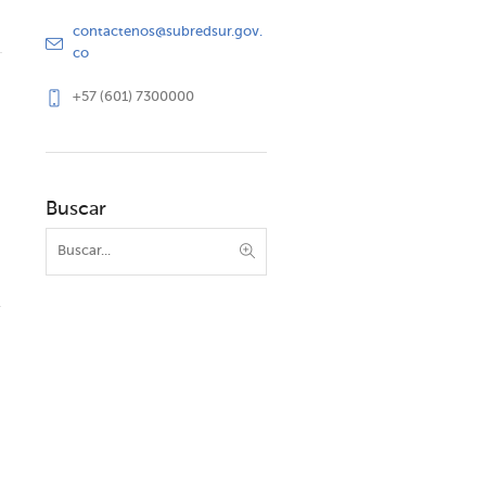
contactenos@subredsur.gov.
co
+57 (601) 7300000
Buscar