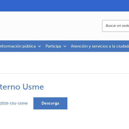
información pública
Participa
Atención y servicios a la ciudad
nterno Usme
Descarga
-2016-Uss-Usme