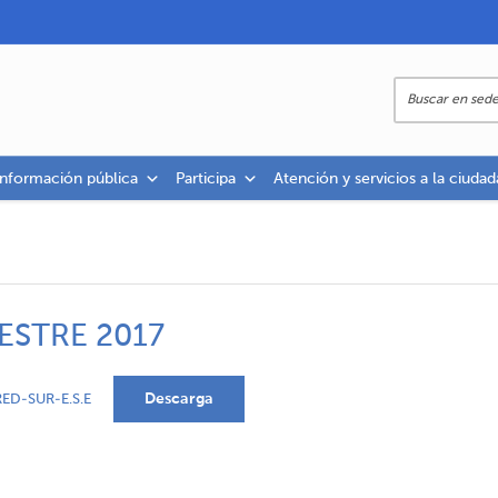
información pública
Participa
Atención y servicios a la ciudad
ESTRE 2017
Descarga
ED-SUR-E.S.E