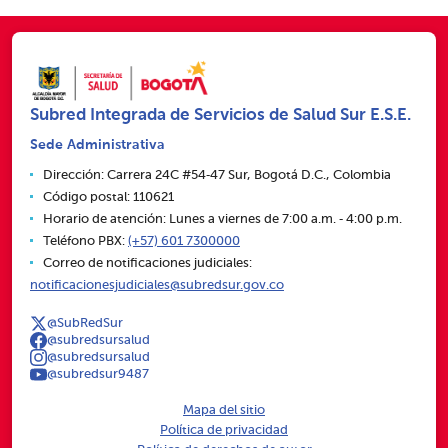
Subred Integrada de Servicios de Salud Sur E.S.E.
Sede Administrativa
Dirección: Carrera 24C #54‑47 Sur, Bogotá D.C., Colombia
Código postal: 110621
Horario de atención: Lunes a viernes de 7:00 a.m. ‑ 4:00 p.m.
Teléfono PBX:
(+57) 601 7300000
Correo de notificaciones judiciales:
notificacionesjudiciales@subredsur.gov.co
@SubRedSur
@subredsursalud
@subredsursalud
@subredsur9487
Mapa del sitio
Política de privacidad