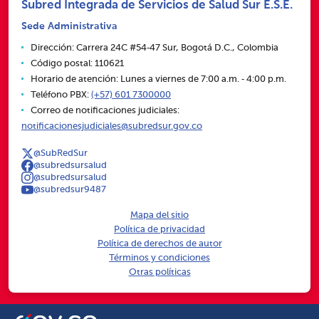
Subred Integrada de Servicios de Salud Sur E.S.E.
Sede Administrativa
Dirección: Carrera 24C #54‑47 Sur, Bogotá D.C., Colombia
Código postal: 110621
Horario de atención: Lunes a viernes de 7:00 a.m. ‑ 4:00 p.m.
Teléfono PBX:
(+57) 601 7300000
Correo de notificaciones judiciales:
notificacionesjudiciales@subredsur.gov.co
@SubRedSur
@subredsursalud
@subredsursalud
@subredsur9487
Mapa del sitio
Política de privacidad
Política de derechos de autor
Términos y condiciones
Otras políticas