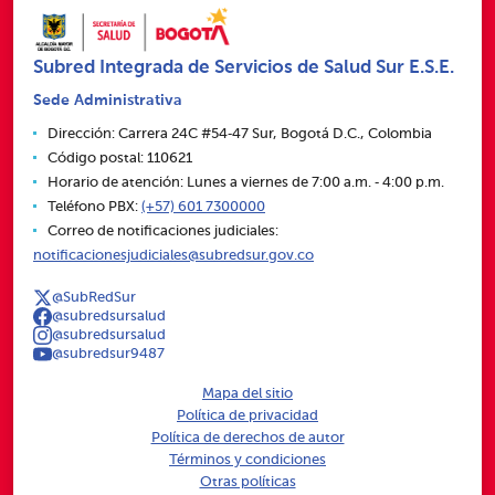
Subred Integrada de Servicios de Salud Sur E.S.E.
Sede Administrativa
Dirección: Carrera 24C #54‑47 Sur, Bogotá D.C., Colombia
Código postal: 110621
Horario de atención: Lunes a viernes de 7:00 a.m. ‑ 4:00 p.m.
Teléfono PBX:
(+57) 601 7300000
Correo de notificaciones judiciales:
notificacionesjudiciales@subredsur.gov.co
@SubRedSur
@subredsursalud
@subredsursalud
@subredsur9487
Mapa del sitio
Política de privacidad
Política de derechos de autor
Términos y condiciones
Otras políticas