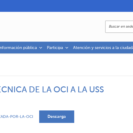
información pública
Participa
Atención y servicios a la ciudad
ÉCNICA DE LA OCI A LA USS
Descarga
IZADA-POR-LA-OCI