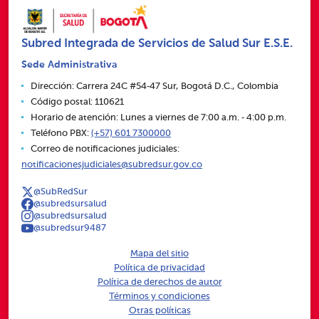
Subred Integrada de Servicios de Salud Sur E.S.E.
Sede Administrativa
Dirección: Carrera 24C #54‑47 Sur, Bogotá D.C., Colombia
Código postal: 110621
Horario de atención: Lunes a viernes de 7:00 a.m. ‑ 4:00 p.m.
Teléfono PBX:
(+57) 601 7300000
Correo de notificaciones judiciales:
notificacionesjudiciales@subredsur.gov.co
@SubRedSur
@subredsursalud
@subredsursalud
@subredsur9487
Mapa del sitio
Política de privacidad
Política de derechos de autor
Términos y condiciones
Otras políticas