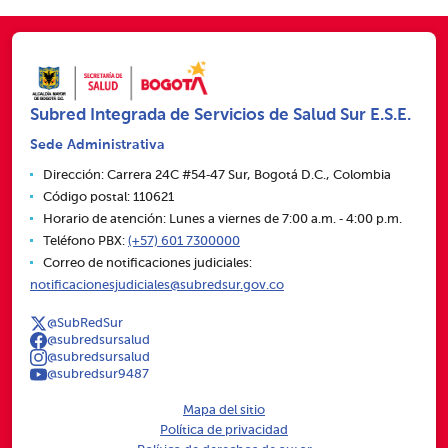
Subred Integrada de Servicios de Salud Sur E.S.E.
Sede Administrativa
Dirección: Carrera 24C #54‑47 Sur, Bogotá D.C., Colombia
Código postal: 110621
Horario de atención: Lunes a viernes de 7:00 a.m. ‑ 4:00 p.m.
Teléfono PBX:
(+57) 601 7300000
Correo de notificaciones judiciales:
notificacionesjudiciales@subredsur.gov.co
@SubRedSur
@subredsursalud
@subredsursalud
@subredsur9487
Mapa del sitio
Política de privacidad