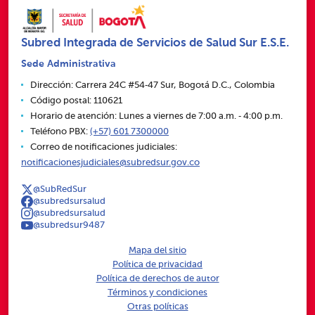
Subred Integrada de Servicios de Salud Sur E.S.E.
Sede Administrativa
Dirección: Carrera 24C #54‑47 Sur, Bogotá D.C., Colombia
Código postal: 110621
Horario de atención: Lunes a viernes de 7:00 a.m. ‑ 4:00 p.m.
Teléfono PBX:
(+57) 601 7300000
Correo de notificaciones judiciales:
notificacionesjudiciales@subredsur.gov.co
@SubRedSur
@subredsursalud
@subredsursalud
@subredsur9487
Mapa del sitio
Política de privacidad
Política de derechos de autor
Términos y condiciones
Otras políticas