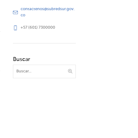
contactenos@subredsur.gov.
co
+57 (601) 7300000
Buscar