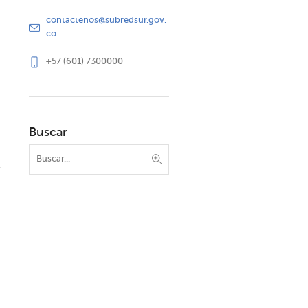
contactenos@subredsur.gov.
co
+57 (601) 7300000
Buscar