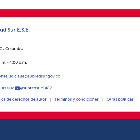
ud Sur E.S.E.
.C., Colombia
.m. ‑ 4:00 p.m.
ionesjudiciales@subredsur.gov.co
ursalud
@subredsur9487
tica de derechos de autor
Términos y condiciones
Otras políticas