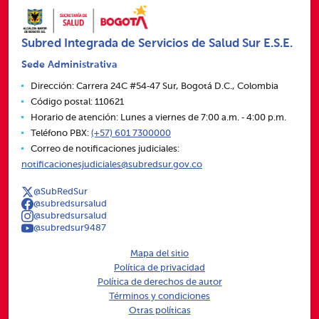
Subred Integrada de Servicios de Salud Sur E.S.E.
Sede Administrativa
Dirección: Carrera 24C #54‑47 Sur, Bogotá D.C., Colombia
Código postal: 110621
Horario de atención: Lunes a viernes de 7:00 a.m. ‑ 4:00 p.m.
Teléfono PBX:
(+57) 601 7300000
Correo de notificaciones judiciales:
notificacionesjudiciales@subredsur.gov.co
@SubRedSur
@subredsursalud
@subredsursalud
@subredsur9487
Mapa del sitio
Política de privacidad
Política de derechos de autor
Términos y condiciones
Otras políticas