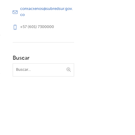
contactenos@subredsur.gov.
co
+57 (601) 7300000
Buscar