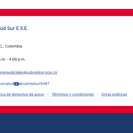
ud Sur E.S.E.
.C., Colombia
.m. ‑ 4:00 p.m.
ionesjudiciales@subredsur.gov.co
ursalud
@subredsur9487
tica de derechos de autor
Términos y condiciones
Otras políticas