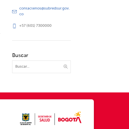
contactenos@subredsur.gov.
co
+57 (601) 7300000
Buscar