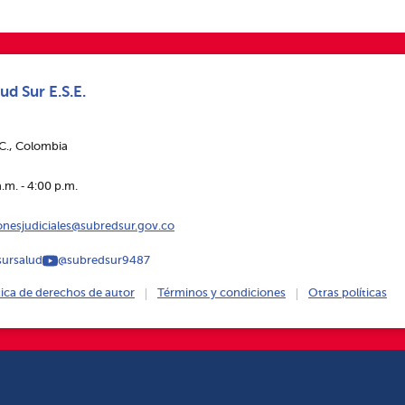
ud Sur E.S.E.
.C., Colombia
.m. ‑ 4:00 p.m.
ionesjudiciales@subredsur.gov.co
ursalud
@subredsur9487
tica de derechos de autor
Términos y condiciones
Otras políticas