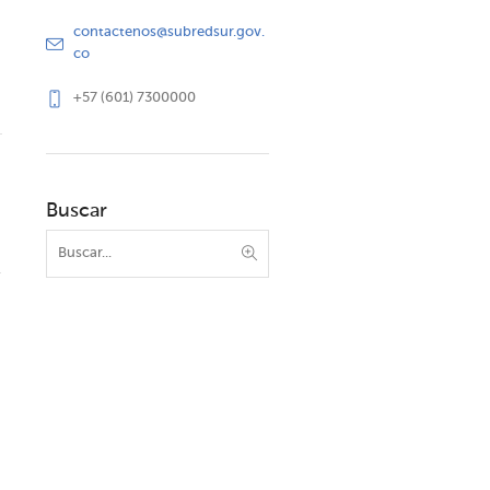
contactenos@subredsur.gov.
co
+57 (601) 7300000
Buscar