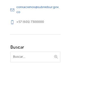
contactenos@subredsur.gov.
co
+57 (601) 7300000
Buscar