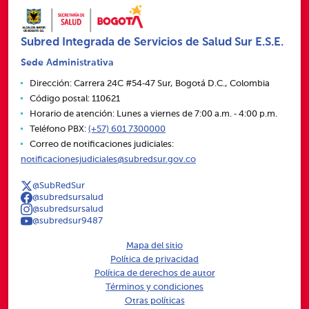
Subred Integrada de Servicios de Salud Sur E.S.E.
Sede Administrativa
Dirección: Carrera 24C #54‑47 Sur, Bogotá D.C., Colombia
Código postal: 110621
Horario de atención: Lunes a viernes de 7:00 a.m. ‑ 4:00 p.m.
Teléfono PBX:
(+57) 601 7300000
Correo de notificaciones judiciales:
notificacionesjudiciales@subredsur.gov.co
@SubRedSur
@subredsursalud
@subredsursalud
@subredsur9487
Mapa del sitio
Política de privacidad
Política de derechos de autor
Términos y condiciones
Otras políticas