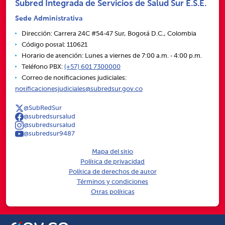
Subred Integrada de Servicios de Salud Sur E.S.E.
Sede Administrativa
Dirección: Carrera 24C #54‑47 Sur, Bogotá D.C., Colombia
Código postal: 110621
Horario de atención: Lunes a viernes de 7:00 a.m. ‑ 4:00 p.m.
Teléfono PBX:
(+57) 601 7300000
Correo de notificaciones judiciales:
notificacionesjudiciales@subredsur.gov.co
@SubRedSur
@subredsursalud
@subredsursalud
@subredsur9487
Mapa del sitio
Política de privacidad
Política de derechos de autor
Términos y condiciones
Otras políticas