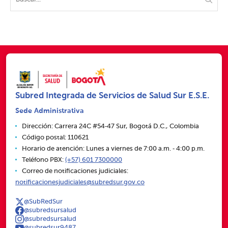
Subred Integrada de Servicios de Salud Sur E.S.E.
Sede Administrativa
Dirección: Carrera 24C #54‑47 Sur, Bogotá D.C., Colombia
Código postal: 110621
Horario de atención: Lunes a viernes de 7:00 a.m. ‑ 4:00 p.m.
Teléfono PBX:
(+57) 601 7300000
Correo de notificaciones judiciales:
notificacionesjudiciales@subredsur.gov.co
@SubRedSur
@subredsursalud
@subredsursalud
@subredsur9487