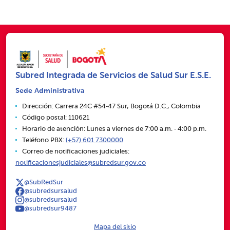
Subred Integrada de Servicios de Salud Sur E.S.E.
Sede Administrativa
Dirección: Carrera 24C #54‑47 Sur, Bogotá D.C., Colombia
Código postal: 110621
Horario de atención: Lunes a viernes de 7:00 a.m. ‑ 4:00 p.m.
Teléfono PBX:
(+57) 601 7300000
Correo de notificaciones judiciales:
notificacionesjudiciales@subredsur.gov.co
@SubRedSur
@subredsursalud
@subredsursalud
@subredsur9487
Mapa del sitio