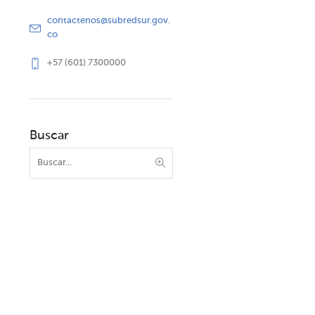
contactenos@subredsur.gov.
co
+57 (601) 7300000
Buscar