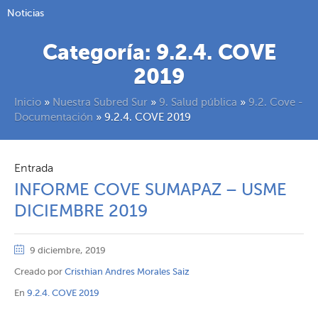
Noticias
Categoría:
9.2.4. COVE
2019
Inicio
»
Nuestra Subred Sur
»
9. Salud pública
»
9.2. Cove -
Documentación
»
9.2.4. COVE 2019
Entrada
INFORME COVE SUMAPAZ – USME
DICIEMBRE 2019
9 diciembre, 2019
Creado por
Cristhian Andres Morales Saiz
En
9.2.4. COVE 2019