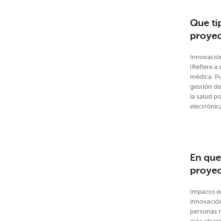
Que ti
proye
Innovación
(Refiere a
médica. Pu
gestión de
la salud po
electrónic
En que
proye
Impacto en
innovación
personas 