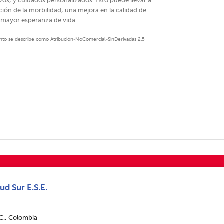
vos, y cuidados personalizados. Esto puede llevar a
ión de la morbilidad, una mejora en la calidad de
 mayor esperanza de vida.
mento se describe como Atribución-NoComercial-SinDerivadas 2.5
ud Sur E.S.E.
.C., Colombia