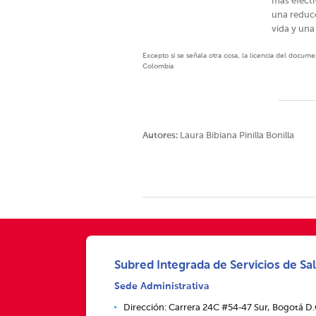
más efecti
una reducc
vida y una
Excepto si se señala otra cosa, la licencia del docu
Colombia
Autores:
Laura Bibiana Pinilla Bonilla
Subred Integrada de Servicios de Sal
Sede Administrativa
Dirección: Carrera 24C #54‑47 Sur, Bogotá D