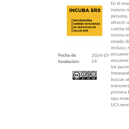
En el ma
nuevos m
persona,
ofrecer 
cuenta e
mismo ti
estado d
incluso, 
encuentr
Fecha de
2024-07-
encuentr
24
fundación:
los pacie
(neonatal
buscar a
transvers
primera f
tipo mixt
UCI neon