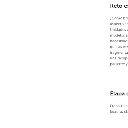
Reto e
¿Cómo bri
aspecto em
Unidades 
modelos ac
necesidade
que las es
fragmentad
una recupe
paciente y
Etapa 
Etapa 1:
In
lectura, c