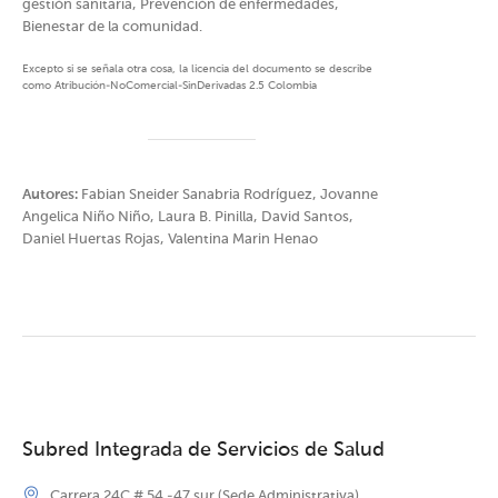
gestión sanitaria, Prevención de enfermedades,
Bienestar de la comunidad.
Excepto si se señala otra cosa, la licencia del documento se describe
como Atribución-NoComercial-SinDerivadas 2.5 Colombia
Autores:
Fabian Sneider Sanabria Rodríguez, Jovanne
Angelica Niño Niño, Laura B. Pinilla, David Santos,
Daniel Huertas Rojas, Valentina Marin Henao
Subred Integrada de Servicios de Salud
Carrera 24C # 54 -47 sur (Sede Administrativa)