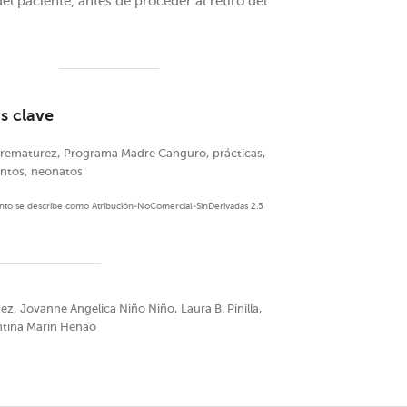
del paciente, antes de proceder al retiro del
s clave
prematurez, Programa Madre Canguro, prácticas,
ntos, neonatos
mento se describe como Atribución-NoComercial-SinDerivadas 2.5
z, Jovanne Angelica Niño Niño, Laura B. Pinilla,
entina Marin Henao