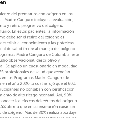
en
miento del prematuro con oxígeno en los
s Madre Canguro incluye la evaluación,
nto y retiro progresivo del oxígeno
tario. En estos pacientes, la información
o debe ser el retiro del oxígeno es
 describir el conocimiento y las prácticas
nal de salud frente al manejo del oxígeno
rogramas Madre Canguro de Colombia; este
udio observacional, descriptivo y
sal. Se aplicó un cuestionario en modalidad
 55 profesionales de salud que atendían
s en los Programas Madre Canguro de
 en el año 2020 lo cual arrojó que el 60%
rticipantes no contaban con certificación
iento de alto riesgo neonatal. Así, 90%
conocer los efectos deletéreos del oxígeno
.5% afirmó que en su institución existe un
o de oxígeno. Más de 80% realiza abordaje