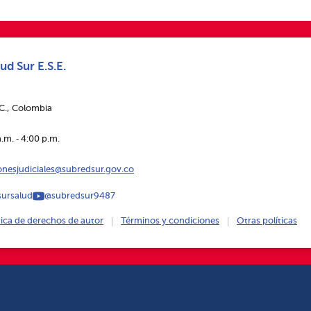
ud Sur E.S.E.
.C., Colombia
.m. ‑ 4:00 p.m.
ionesjudiciales@subredsur.gov.co
ursalud
@subredsur9487
tica de derechos de autor
Términos y condiciones
Otras políticas