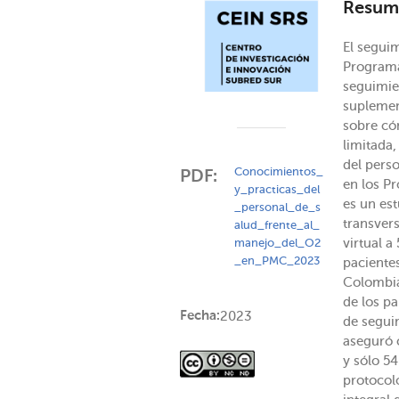
Resum
El segui
Programa
seguimie
suplemen
sobre cóm
limitada,
del perso
Conocimientos_
PDF:
en los P
y_practicas_del
es un est
_personal_de_s
transver
alud_frente_al_
virtual a
manejo_del_O2
_en_PMC_2023
paciente
Colombia
de los pa
Fecha:
2023
de seguim
aseguró 
y sólo 54
protocol