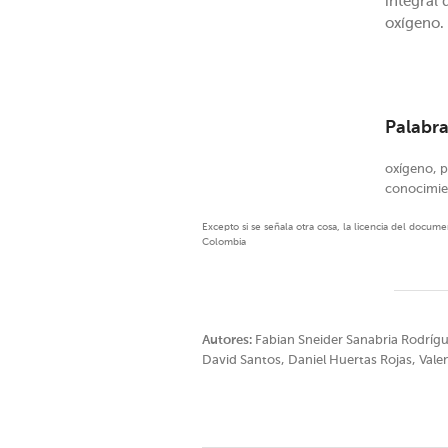
integral 
oxígeno.
Palabra
oxígeno, 
conocimie
Excepto si se señala otra cosa, la licencia del docu
Colombia
Autores:
Fabian Sneider Sanabria Rodrígue
David Santos, Daniel Huertas Rojas, Val