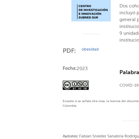
Dos coho
incluyó 
general 
instituci
9 unidade
instituci
obesidad
PDF:
Fecha:
2023
Palabra
COVID-19,
Excepto si se señala otra cosa, la licencia del docu
Colombia
Autores:
Fabian Sneider Sanabria Rodrígue