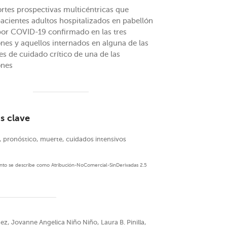
rtes prospectivas multicéntricas que
pacientes adultos hospitalizados en pabellón
por COVID-19 confirmado en las tres
ones y aquellos internados en alguna de las
s de cuidado crítico de una de las
ones
s clave
 pronóstico, muerte, cuidados intensivos
mento se describe como Atribución-NoComercial-SinDerivadas 2.5
z, Jovanne Angelica Niño Niño, Laura B. Pinilla,