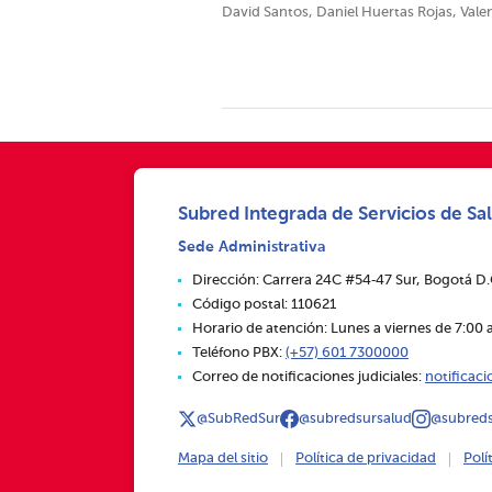
David Santos, Daniel Huertas Rojas, Val
Subred Integrada de Servicios de Sal
Sede Administrativa
Dirección: Carrera 24C #54‑47 Sur, Bogotá D
Código postal: 110621
Horario de atención: Lunes a viernes de 7:00 a
Teléfono PBX:
(+57) 601 7300000
Correo de notificaciones judiciales:
notificac
@SubRedSur
@subredsursalud
@subreds
Mapa del sitio
Política de privacidad
Polí