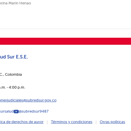
entina Marin Henao
ud Sur E.S.E.
.C., Colombia
.m. ‑ 4:00 p.m.
ionesjudiciales@subredsur.gov.co
ursalud
@subredsur9487
tica de derechos de autor
Términos y condiciones
Otras políticas