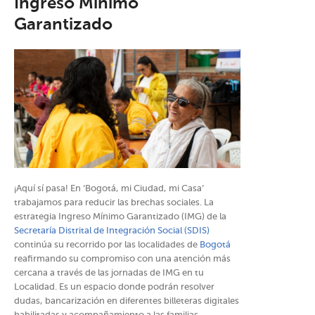
Ingreso Mínimo
Garantizado
¡Aquí sí pasa! En ‘Bogotá, mi Ciudad, mi Casa’
trabajamos para reducir las brechas sociales. La
estrategia Ingreso Mínimo Garantizado (IMG) de la
Secretaría Distrital de Integración Social (SDIS)
continúa su recorrido por las localidades de
Bogotá
reafirmando su compromiso con una atención más
cercana a través de las jornadas de IMG en tu
Localidad. Es un espacio donde podrán resolver
dudas, bancarización en diferentes billeteras digitales