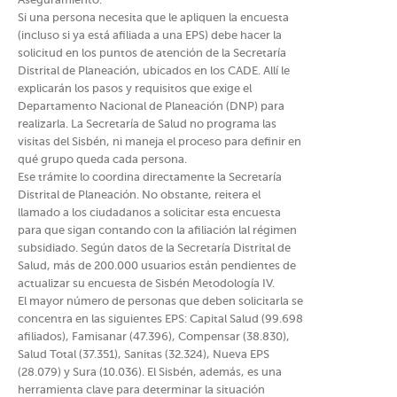
Aseguramiento.
Si una persona necesita que le apliquen la encuesta
(incluso si ya está afiliada a una EPS) debe hacer la
solicitud en los puntos de atención de la Secretaría
Distrital de Planeación, ubicados en los CADE. Allí le
explicarán los pasos y requisitos que exige el
Departamento Nacional de Planeación (DNP) para
realizarla. La Secretaría de Salud no programa las
visitas del Sisbén, ni maneja el proceso para definir en
qué grupo queda cada persona.
Ese trámite lo coordina directamente la Secretaría
Distrital de Planeación. No obstante, reitera el
llamado a los ciudadanos a solicitar esta encuesta
para que sigan contando con la afiliación lal régimen
subsidiado. Según datos de la Secretaría Distrital de
Salud, más de 200.000 usuarios están pendientes de
actualizar su encuesta de Sisbén Metodología IV.
El mayor número de personas que deben solicitarla se
concentra en las siguientes EPS: Capital Salud (99.698
afiliados), Famisanar (47.396), Compensar (38.830),
Salud Total (37.351), Sanitas (32.324), Nueva EPS
(28.079) y Sura (10.036). El Sisbén, además, es una
herramienta clave para determinar la situación