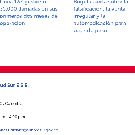
Línea 137 gestionó
Bogotá alerta sobre la
35.000 llamadas en sus
falsificación, la venta
primeros dos meses de
irregular y la
operación​​
automedicación para
bajar de peso​​
ud Sur E.S.E.
.C., Colombia
.m. ‑ 4:00 p.m.
ionesjudiciales@subredsur.gov.co