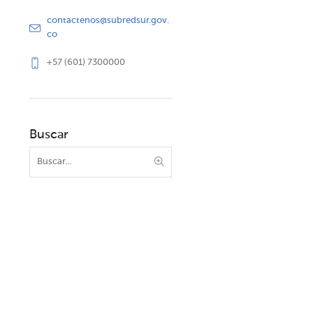
contactenos@subredsur.gov.
co
+57 (601) 7300000
Buscar