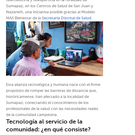
telemedicina y telexperticia en la ruralidad de
Sumapaz, en los Centros de Salud de San Juan y
Nazareth, una iniciativa posible gracias al Modelo
MAS Bienestar de la
Secretaría Distrital de Salud
.
Esta alianza tecnológica y humana nace con el firme
propósito de romper las barreras de distancia que,
históricamente, han afectado a la localidad de
Sumapaz, conectando el conocimiento de los
profesionales de la salud con las necesidades reales
de la comunidad campesina.
Tecnología al servicio de la
comunidad: ¿en qué consiste?