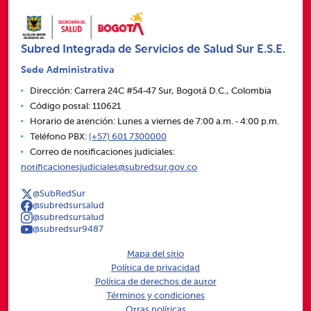
Subred Integrada de Servicios de Salud Sur E.S.E.
Sede Administrativa
Dirección: Carrera 24C #54‑47 Sur, Bogotá D.C., Colombia
Código postal: 110621
Horario de atención: Lunes a viernes de 7:00 a.m. ‑ 4:00 p.m.
Teléfono PBX:
(+57) 601 7300000
Correo de notificaciones judiciales:
notificacionesjudiciales@subredsur.gov.co
@SubRedSur
@subredsursalud
@subredsursalud
@subredsur9487
Mapa del sitio
Política de privacidad
Política de derechos de autor
Términos y condiciones
Otras políticas