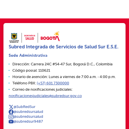
Subred Integrada de Servicios de Salud Sur E.S.E.
Sede Administrativa
Dirección: Carrera 24C #54‑47 Sur, Bogotá D.C., Colombia
Código postal: 110621
Horario de atención: Lunes a viernes de 7:00 a.m. ‑ 4:00 p.m.
Teléfono PBX:
(+57) 601 7300000
Correo de notificaciones judiciales:
notificacionesjudiciales@subredsur.gov.co
@SubRedSur
@subredsursalud
@subredsursalud
@subredsur9487