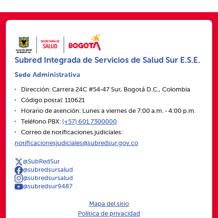
Subred Integrada de Servicios de Salud Sur E.S.E.
Sede Administrativa
Dirección: Carrera 24C #54‑47 Sur, Bogotá D.C., Colombia
Código postal: 110621
Horario de atención: Lunes a viernes de 7:00 a.m. ‑ 4:00 p.m.
Teléfono PBX:
(+57) 601 7300000
Correo de notificaciones judiciales:
notificacionesjudiciales@subredsur.gov.co
@SubRedSur
@subredsursalud
@subredsursalud
@subredsur9487
Mapa del sitio
Política de privacidad