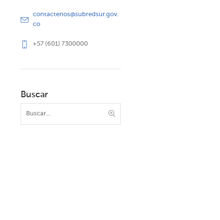
contactenos@subredsur.gov.
co
+57 (601) 7300000
Buscar