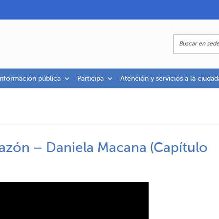
información pública
Participa
Atención y servicios a la ciudad
azón – Daniela Macana (Capítulo