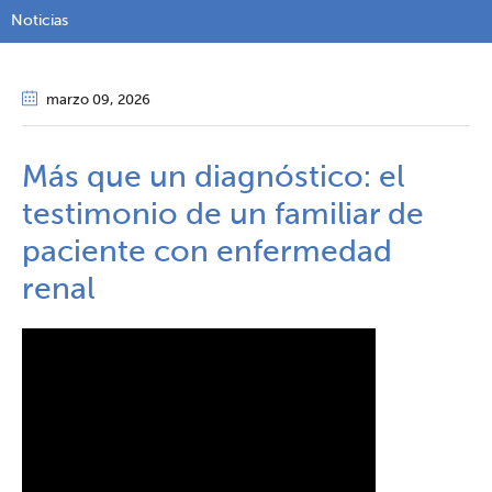
Noticias
marzo 09
, 2026
Más que un diagnóstico: el
testimonio de un familiar de
paciente con enfermedad
renal