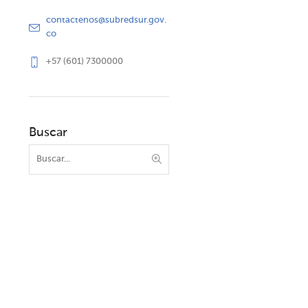
contactenos@subredsur.gov.
co
+57 (601) 7300000
Buscar