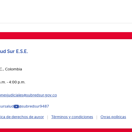
ud Sur E.S.E.
.C., Colombia
.m. ‑ 4:00 p.m.
ionesjudiciales@subredsur.gov.co
ursalud
@subredsur9487
tica de derechos de autor
Términos y condiciones
Otras políticas