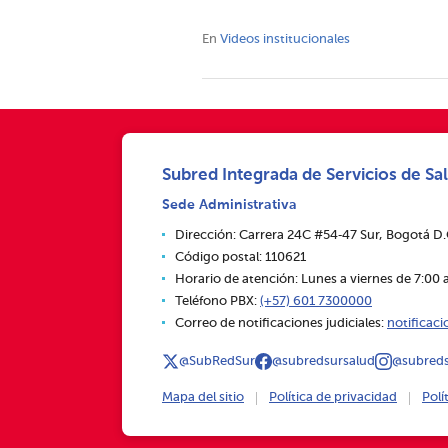
En
Videos institucionales
Subred Integrada de Servicios de Sal
Sede Administrativa
Dirección: Carrera 24C #54‑47 Sur, Bogotá D
Código postal: 110621
Horario de atención: Lunes a viernes de 7:00 a
Teléfono PBX:
(+57) 601 7300000
Correo de notificaciones judiciales:
notificac
@SubRedSur
@subredsursalud
@subreds
Mapa del sitio
Política de privacidad
Polí