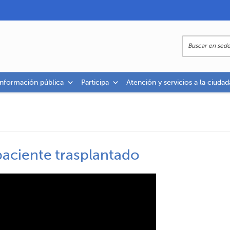
información pública
Participa
Atención y servicios a la ciudad
aciente trasplantado