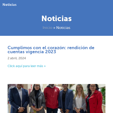
Noticias
Noticias
Inicio
»
Noticias
Cumplimos con el corazón: rendición de
cuentas vigencia 2023
2 abril, 2024
Click aquí para leer más »