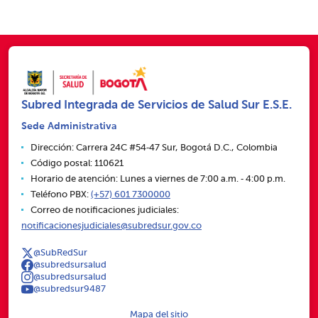
Subred Integrada de Servicios de Salud Sur E.S.E.
Sede Administrativa
Dirección: Carrera 24C #54‑47 Sur, Bogotá D.C., Colombia
Código postal: 110621
Horario de atención: Lunes a viernes de 7:00 a.m. ‑ 4:00 p.m.
Teléfono PBX:
(+57) 601 7300000
Correo de notificaciones judiciales:
notificacionesjudiciales@subredsur.gov.co
@SubRedSur
@subredsursalud
@subredsursalud
@subredsur9487
Mapa del sitio