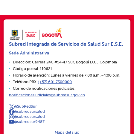
Subred Integrada de Servicios de Salud Sur E.S.E.
Sede Administrativa
Dirección: Carrera 24C #54‑47 Sur, Bogotá D.C., Colombia
Código postal: 110621
Horario de atención: Lunes a viernes de 7:00 a.m. ‑ 4:00 p.m.
Teléfono PBX:
(+57) 601 7300000
Correo de notificaciones judiciales:
notificacionesjudiciales@subredsur.gov.co
@SubRedSur
@subredsursalud
@subredsursalud
@subredsur9487
Mapa del sitio